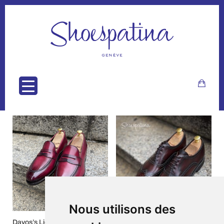
0
Nous utilisons des
Davos’s Lie de vin
Sierre’s burnish brown