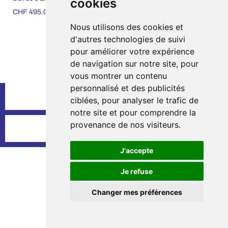
cookies
CHF
495.00
–
CHF
535.00
CHF
495.00
–
CHF
575.00
Nous utilisons des cookies et
d'autres technologies de suivi
pour améliorer votre expérience
de navigation sur notre site, pour
vous montrer un contenu
personnalisé et des publicités
terms & conditions
ciblées, pour analyser le trafic de
notre site et pour comprendre la
provenance de nos visiteurs.
terms & conditions
-
Mentions légales
J'accepte
Je refuse
Changer mes préférences